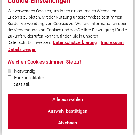
Cookie-Einstellungen
stehende Dienstleistungen zu erbringen.
Wir verwenden Cookies, um Ihnen ein optimales Webseiten-
Google Analytics setzt ein Cookie auf dem
Erlebnis zu bieten. Mit der Nutzung unserer Webseite stimmen
informationstechnologischen System der betroffenen
Sie der Verwendung von Cookies zu. Weitere Informationen über
Person. Was Cookies sind, wurde oben bereits erläutert. Mit
die Verwendung von Cookies und wie Sie Ihre Einwilligung für die
Setzung des Cookies wird Google eine Analyse der
Zukunft widerrufen können, finden Sie in unseren
Benutzung unserer Webseite ermöglicht. Durch jeden Aufruf
Datenschutzerklärung
Impressum
Datenschutzhinweisen.
einer der Einzelseiten dieser Webseite, die durch den für die
Details zeigen
Verarbeitung Verantwortlichen betrieben wird und auf
welcher eine Google-Analytics-Komponente integriert
Welchen Cookies stimmen Sie zu?
wurde, wird der Internetbrowser auf dem
Notwendig
informationstechnologischen System der betroffenen
Funktionalitäten
Person automatisch durch die jeweilige Google-Analytics-
Statistik
Komponente veranlasst, Daten zum Zwecke der Online-
Analyse an Google zu übermitteln.
Alle auswählen
Im Rahmen dieses technischen Verfahrens erhält Google
Kenntnis über personenbezogene Daten, wie der IP-Adresse
Auswahl bestätigen
der betroffenen Person, die Google unter anderem dazu
dienen, die Herkunft der Besucher und Klicks
Ablehnen
nachzuvollziehen und in der Folge
Provisionsabrechnungen zu ermöglichen.