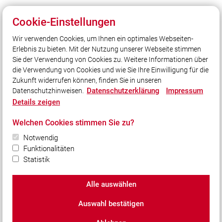
Cookie-Einstellungen
Wir verwenden Cookies, um Ihnen ein optimales Webseiten-
Unser Leitsatz
Erlebnis zu bieten. Mit der Nutzung unserer Webseite stimmen
Gott zur Ehr, dem Nächsten zur Wehr.
Sie der Verwendung von Cookies zu. Weitere Informationen über
Seit 1869.
die Verwendung von Cookies und wie Sie Ihre Einwilligung für die
Zukunft widerrufen können, finden Sie in unseren
Datenschutzerklärung
Impressum
Datenschutzhinweisen.
Social Media
Details zeigen
Auch unterwegs immer auf dem Laufenden bleiben?
Welchen Cookies stimmen Sie zu?
Bleiben Sie mit uns in Kontakt und vernetzen Sie sich
mit uns!
Notwendig
Funktionalitäten
Statistik
Alle auswählen
© 2026 Freiwillige Feuerwehr Prien a. Chiemsee e.V.
Auswahl bestätigen
Impressum
|
Datenschutz
|
Cookie-Einstellungen