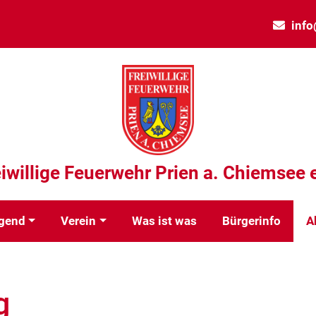
info
eiwillige Feuerwehr Prien a. Chiemsee e
gend
Verein
Was ist was
Bürgerinfo
A
g