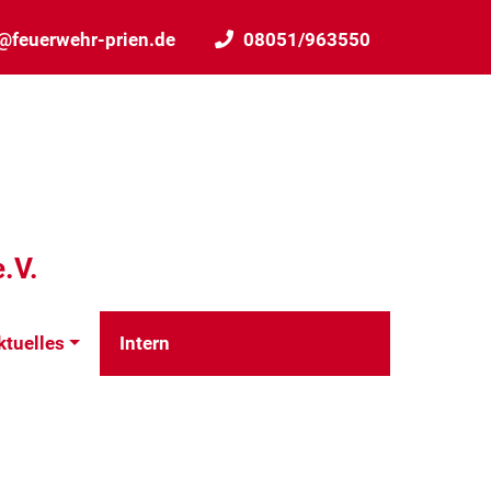
@feuerwehr-prien.de
08051/963550
.V.
ktuelles
Intern