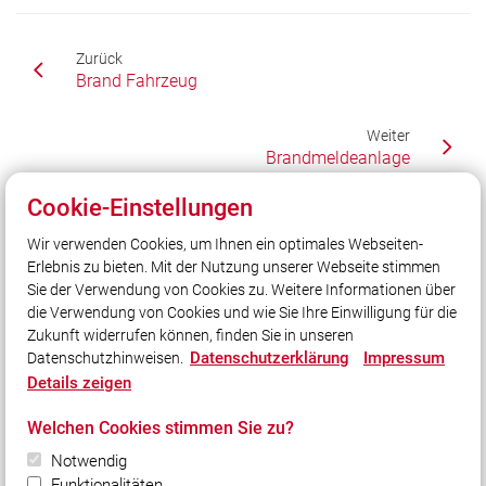
Zurück
Brand Fahrzeug
Weiter
Brandmeldeanlage
Cookie-Einstellungen
Wir verwenden Cookies, um Ihnen ein optimales Webseiten-
Unser Leitsatz
Erlebnis zu bieten. Mit der Nutzung unserer Webseite stimmen
Gott zur Ehr, dem Nächsten zur Wehr.
Sie der Verwendung von Cookies zu. Weitere Informationen über
Seit 1869.
die Verwendung von Cookies und wie Sie Ihre Einwilligung für die
Zukunft widerrufen können, finden Sie in unseren
Datenschutzerklärung
Impressum
Datenschutzhinweisen.
Social Media
Details zeigen
Auch unterwegs immer auf dem Laufenden bleiben?
Welchen Cookies stimmen Sie zu?
Bleiben Sie mit uns in Kontakt und vernetzen Sie sich
mit uns!
Notwendig
Funktionalitäten