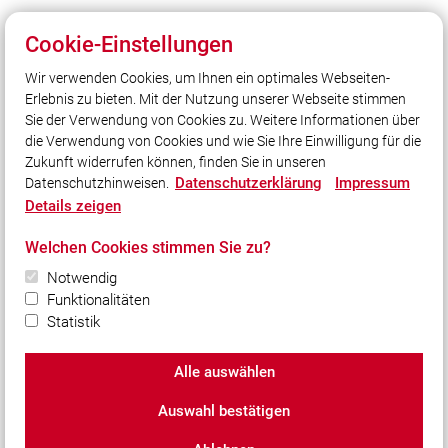
Cookie-Einstellungen
Wir verwenden Cookies, um Ihnen ein optimales Webseiten-
Unser Leitsatz
Erlebnis zu bieten. Mit der Nutzung unserer Webseite stimmen
Gott zur Ehr, dem Nächsten zur Wehr.
Sie der Verwendung von Cookies zu. Weitere Informationen über
Seit 1869.
die Verwendung von Cookies und wie Sie Ihre Einwilligung für die
Zukunft widerrufen können, finden Sie in unseren
Datenschutzerklärung
Impressum
Datenschutzhinweisen.
Social Media
Details zeigen
Auch unterwegs immer auf dem Laufenden bleiben?
Welchen Cookies stimmen Sie zu?
Bleiben Sie mit uns in Kontakt und vernetzen Sie sich
mit uns!
Notwendig
Funktionalitäten
Statistik
Alle auswählen
© 2026 Freiwillige Feuerwehr Prien a. Chiemsee e.V.
Auswahl bestätigen
Impressum
|
Datenschutz
|
Cookie-Einstellungen